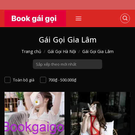
Skip
to
content
Gái Gọi Gia Lâm
Trang chủ
/
Gái Gọi Hà Nội
/
Gái Gọi Gia Lâm
Toàn bộ giá
700
₫
-
500.000
₫