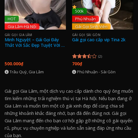
500k
HOT
Phú Nhuận
Gia Lâm-Hà Nội
Gái Gọi Sinh Viên
GÁI GỌI GIA LÂM
GÁI GỌI SÀI GÒN
Minh Nguyệt – Gái Gọi Đáy
Gái gọi cao cấp vip Tina 2k
Thắt Với Sắc Đẹp Tuyệt Vời và
Dịch Vụ Chất Lượng
(2)
500.000
₫
700
₫
Được
xếp
Trâu Quỳ, Gia Lâm
Phú Nhuận - Sài Gòn
hạng
3.50
5
sao
Gái gọi Gia Lâm, một dịch vụ cao cấp dành cho quý ông muốn
tìm kiếm những trải nghiệm thú vị tại Hà Nội. Nếu bạn đang ở
Gia Lâm và muốn tìm một cô gái xinh đẹp để cùng chia sẻ
những khoảnh khắc đáng nhớ, bạn đã đến đúng nơi. Gái gọi
Gia Lâm mang đến cho bạn cơ hội gặp gỡ những cô gái quyến
rũ, phục vụ chuyên nghiệp và luôn sẵn sàng đáp ứng nhu cầu
của bạn.