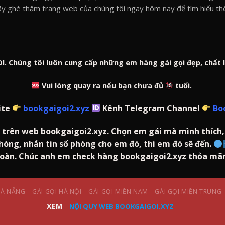
hãy ghé thăm trang web của chúng tôi ngay hôm nay để tìm hiểu thê
Chúng tôi luôn cung cấp những em hàng gái gọi đẹp, chất lư
Vui lòng quay ra nếu bạn chưa đủ
tuổi.
ite
bookgaigoi2.xyz
Kênh Telegram Channel
Bo
rên web bookgaigoi2.xyz. Chọn em gái mà mình thích, lấ
hòng, nhắn tin số phòng cho em đó, thì em đó sẽ đến.
oàn. Chúc anh em check hàng bookgaigoi2.xyz thỏa mã
ĐÀ NẴNG
GÁI GỌI HÀ NỘI
GÁI GỌI MIỀN NAM
GÁI GỌI MIỀN TRUNG
XEM
NỘI QUY WEB BOOKGAIGOI.XYZ