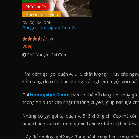
Phú Nhuận
Gái Gọi Sinh Viên
GÁI GỌI SÀI GÒN
Gái gọi cao cấp vip Tina 2k
(2)
700
₫
Được
xếp
Phú Nhuận - Sài Gòn
hạng
3.50
5
sao
Tìm kiếm gái gọi quận 4, 5, 6 chất lượng? Truy cập n
kết mang đến cho bạn những trải nghiệm tuyệt vời nhất 
Tại
bookgaigoi2.xyz
, bạn có thể dễ dàng tìm thấy gái
thông tin được cập nhật thường xuyên, giúp bạn lựa chọ
Những cô gái gọi tại quận 4, 5, 6 không chỉ đẹp mà cò
nữa, chúng tôi hiểu rằng sự an toàn và bảo mật là điều 
Hãy để bookgaigoi2.xyz đồng hành cùng bạn trong việc 