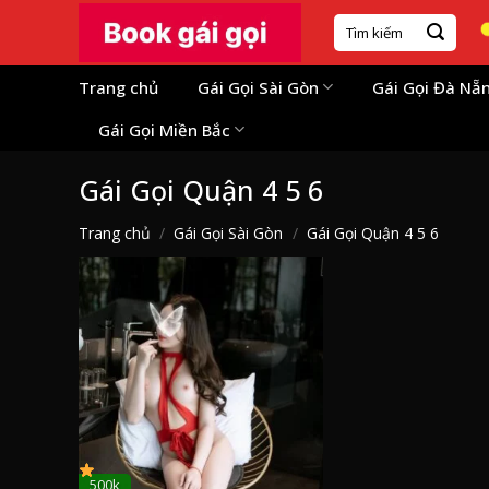
Skip
Tìm
to
kiếm:
content
Trang chủ
Gái Gọi Sài Gòn
Gái Gọi Đà Nẵ
Gái Gọi Miền Bắc
Gái Gọi Quận 4 5 6
Trang chủ
/
Gái Gọi Sài Gòn
/
Gái Gọi Quận 4 5 6
500k