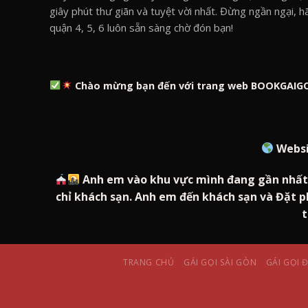
giây phút thư giãn và tuyệt vời nhất. Đừng ngần ngại, 
quận 4, 5, 6 luôn sẵn sàng chờ đón bạn!
Chào mừng bạn đến với trang web BOOKGAIGOI. 
Webs
Anh em vào khu vực mình đang gần nhất t
chỉ khách sạn. Anh em đến khách sạn và Đặt p
t
TRANG CHỦ
GÁI GỌI SÀI GÒN
GÁI GỌI 