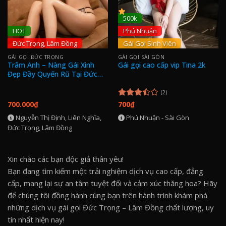
500k
HOT
Phú Nhuận
Đức Trọng, Lâm Đồng
Gái Gọi Sinh Viên
GÁI GỌI ĐỨC TRỌNG
GÁI GỌI SÀI GÒN
Trâm Anh – Nàng Gái Xinh
Gái gọi cao cấp vip Tina 2k
Đẹp Đầy Quyến Rũ Tại Đức
Trọng Lâm Đồng
(2)
700.000
₫
700
₫
Được
xếp
Nguyễn Thị Định, Liên Nghĩa,
Phú Nhuận - Sài Gòn
hạng
Đức Trọng, Lâm Đồng
3.50
5
sao
Xin chào các bạn độc giả thân yêu!
Bạn đang tìm kiếm một trải nghiệm dịch vụ cao cấp, đẳng
cấp, mang lại sự an tâm tuyệt đối và cảm xúc thăng hoa? Hãy
để chúng tôi đồng hành cùng bạn trên hành trình khám phá
những dịch vụ gái gọi Đức Trọng – Lâm Đồng chất lượng, uy
tín nhất hiện nay!