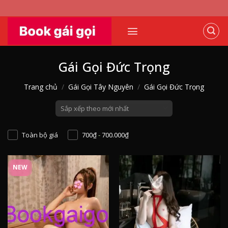
Skip
to
content
Gái Gọi Đức Trọng
Trang chủ
/
Gái Gọi Tây Nguyên
/
Gái Gọi Đức Trọng
Toàn bộ giá
700
₫
-
700.000
₫
NEW