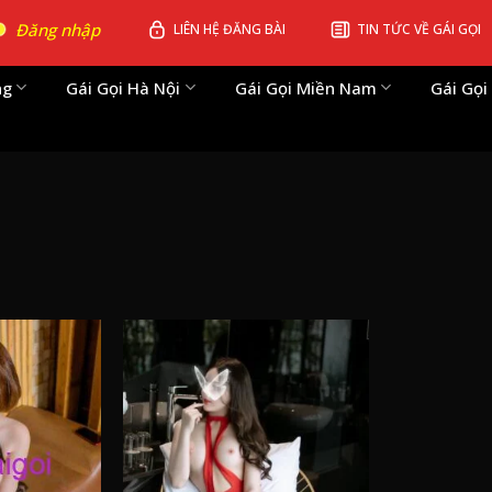
Đăng nhập
LIÊN HỆ ĐĂNG BÀI
TIN TỨC VỀ GÁI GỌI
ng
Gái Gọi Hà Nội
Gái Gọi Miền Nam
Gái Gọi