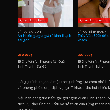
Quận Bình Thạnh
Quận Bình Thạnh, 
GÁI GỌI SÀI GÒN
GÁI GỌI BÌNH THẠNH
An Nhiên gaigoi giá rẻ bình thạnh
Thúy Vân 300k dễ t
sài gòn
khách
250.000
₫
300.000
₫
Chu Văn An, Phường 12 - Quận
Chu Văn An. Phườn
Bình Thạnh - Sài Gòn
Bình Thạnh, Tphcm
Gái gọi Bình Thạnh là một trong những lựa chọn phổ biến
và phong phú trong dịch vụ gái đi khách, thu hút nhiều 
Nếu bạn đang tìm kiếm gái gọi ngon quận Bình Thạnh, b
dịch vụ, đáp ứng nhu cầu và sở thích của từng khách hà
khó quên.