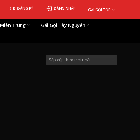
ĐĂNG KÝ
ĐĂNG NHẬP
GÁI GỌI TOP
 Miền Trung
Gái Gọi Tây Nguyên