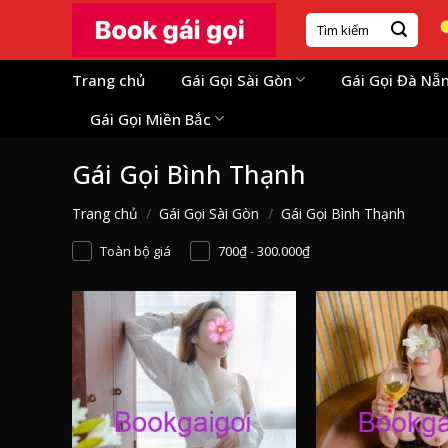
Skip
Tìm
to
kiếm:
content
Trang chủ
Gái Gọi Sài Gòn
Gái Gọi Đà Nẵ
Gái Gọi Miền Bắc
Gái Gọi Bình Thạnh
Trang chủ
/
Gái Gọi Sài Gòn
/
Gái Gọi Bình Thạnh
Toàn bộ giá
700
₫
-
300.000
₫