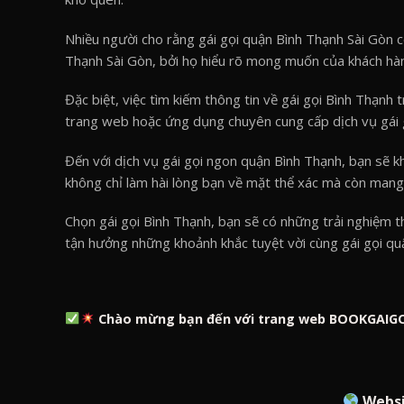
Nhiều người cho rằng gái gọi quận Bình Thạnh Sài Gòn c
Thạnh Sài Gòn, bởi họ hiểu rõ mong muốn của khách hàn
Đặc biệt, việc tìm kiếm thông tin về gái gọi Bình Thạnh
trang web hoặc ứng dụng chuyên cung cấp dịch vụ gái gọ
Đến với dịch vụ gái gọi ngon quận Bình Thạnh, bạn sẽ 
không chỉ làm hài lòng bạn về mặt thể xác mà còn mang l
Chọn gái gọi Bình Thạnh, bạn sẽ có những trải nghiệm t
tận hưởng những khoảnh khắc tuyệt vời cùng gái gọi q
Chào mừng bạn đến với trang web BOOKGAIGOI. 
Webs