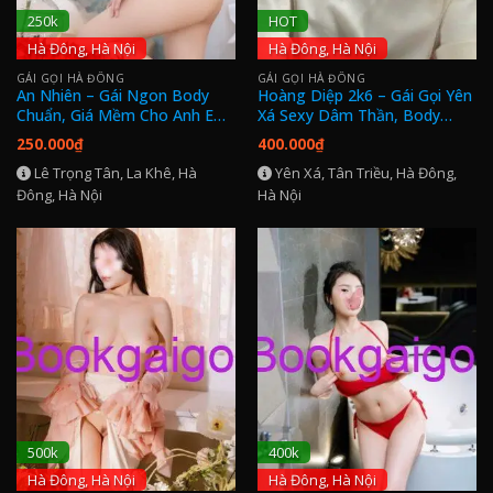
250k
HOT
Hà Đông, Hà Nội
Hà Đông, Hà Nội
GÁI GỌI HÀ ĐÔNG
GÁI GỌI HÀ ĐÔNG
An Nhiên – Gái Ngon Body
Hoàng Diệp 2k6 – Gái Gọi Yên
Chuẩn, Giá Mềm Cho Anh Em
Xá Sexy Dâm Thần, Body
Hà Nội
Ngon
250.000
₫
400.000
₫
Lê Trọng Tân, La Khê, Hà
Yên Xá, Tân Triều, Hà Đông,
Đông, Hà Nội
Hà Nội
500k
400k
Hà Đông, Hà Nội
Hà Đông, Hà Nội