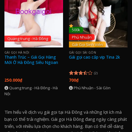
500k
Phú Nhuận
Quang trung - Hà Đông
Gái Gọi Sinh Viên
GÁI GỌI HÀ NỘI
GÁI GỌI SÀI GÒN
Thanh Trúc – Gái Gọi Hàng
Gái gọi cao cấp vip Tina 2k
Mới Ở Hà Đông Siêu Ngoan
(2)
250.000
₫
700
₫
Được
xếp
Quang trung - Hà Đông - Hà
Phú Nhuận - Sài Gòn
hạng
Nội
3.50
5
sao
Tìm hiểu về dịch vụ gái gọi tại Hà Đông và những lợi ích mà
bạn có thể trải nghiệm. Gái gọi Hà Đông đang ngày càng phát
triển, với nhiều lựa chọn cho khách hàng. Bạn có thể dễ dàng