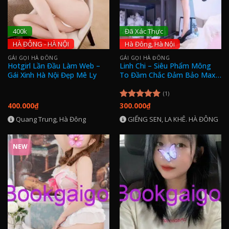
400k
Đã Xác Thực
HÀ ĐÔNG - HÀ NỘI
Hà Đông, Hà Nội
GÁI GỌI HÀ ĐÔNG
GÁI GỌI HÀ ĐÔNG
Hotgirl Lần Đầu Làm Web –
Linh Chi – Siêu Phẩm Mông
Gái Xinh Hà Nội Đẹp Mê Ly
To Đầm Chắc Đảm Bảo Max
Phê !
(1)
400.000
₫
300.000
₫
Được xếp
hạng
5.00
Quang Trung, Hà Đông
GIẾNG SEN, LA KHÊ. HÀ ĐÔNG
5 sao
NEW