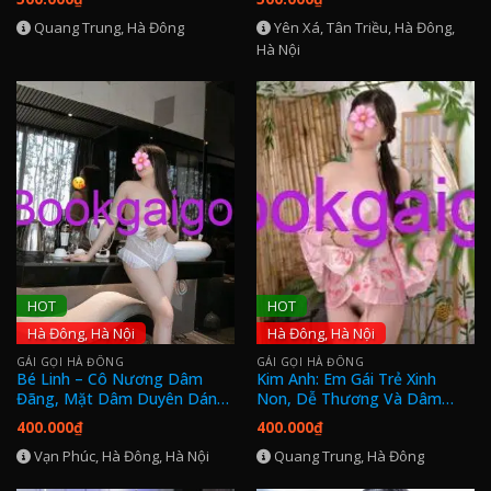
Nội
Quang Trung, Hà Đông
Yên Xá, Tân Triều, Hà Đông,
Hà Nội
HOT
HOT
Hà Đông, Hà Nội
Hà Đông, Hà Nội
GÁI GỌI HÀ ĐÔNG
GÁI GỌI HÀ ĐÔNG
Bé Linh – Cô Nương Dâm
Kim Anh: Em Gái Trẻ Xinh
Đãng, Mặt Dâm Duyên Dáng,
Non, Dễ Thương Và Dâm
Bú Liếm Bài Bản
Dãng
400.000
₫
400.000
₫
Vạn Phúc, Hà Đông, Hà Nội
Quang Trung, Hà Đông