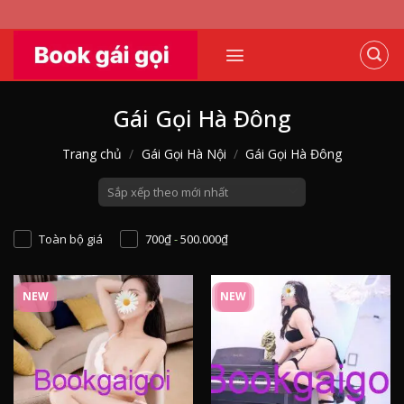
Skip
to
content
Gái Gọi Hà Đông
Trang chủ
/
Gái Gọi Hà Nội
/
Gái Gọi Hà Đông
Toàn bộ giá
700
₫
-
500.000
₫
NEW
NEW