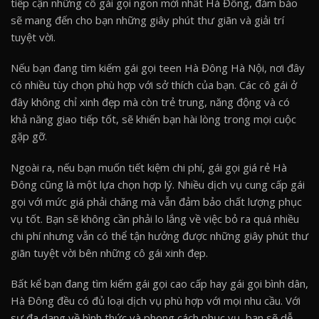
tiếp cận những cô gái gọi ngon mới nhất Hà Đông, đảm bảo
sẽ mang đến cho bạn những giây phút thư giãn và giải trí
tuyệt vời.
Nếu bạn đang tìm kiếm gái gọi teen Hà Đông Hà Nội, nơi đây
có nhiều tùy chọn phù hợp với sở thích của bạn. Các cô gái ở
đây không chỉ xinh đẹp mà còn trẻ trung, năng động và có
khả năng giao tiếp tốt, sẽ khiến bạn hài lòng trong mọi cuộc
gặp gỡ.
Ngoài ra, nếu bạn muốn tiết kiệm chi phí, gái gọi giá rẻ Hà
Đông cũng là một lựa chọn hợp lý. Nhiều dịch vụ cung cấp gái
gọi với mức giá phải chăng mà vẫn đảm bảo chất lượng phục
vụ tốt. Bạn sẽ không cần phải lo lắng về việc bỏ ra quá nhiều
chi phí nhưng vẫn có thể tận hưởng được những giây phút thư
giãn tuyệt vời bên những cô gái xinh đẹp.
Bất kể bạn đang tìm kiếm gái gọi cao cấp hay gái gọi bình dân,
Hà Đông đều có đủ loại dịch vụ phù hợp với mọi nhu cầu. Với
sự đa dạng về hình thức và phong cách phục vụ, bạn sẽ dễ