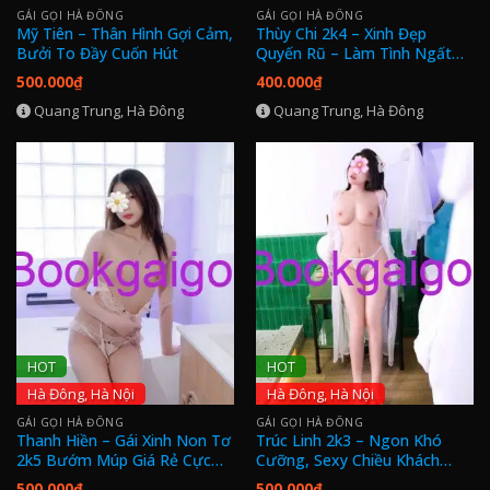
GÁI GỌI HÀ ĐÔNG
GÁI GỌI HÀ ĐÔNG
Mỹ Tiên – Thân Hình Gợi Cảm,
Thùy Chi 2k4 – Xinh Đẹp
Bưởi To Đầy Cuốn Hút
Quyến Rũ – Làm Tình Ngất
Ngây
500.000
₫
400.000
₫
Quang Trung, Hà Đông
Quang Trung, Hà Đông
HOT
HOT
Hà Đông, Hà Nội
Hà Đông, Hà Nội
GÁI GỌI HÀ ĐÔNG
GÁI GỌI HÀ ĐÔNG
Thanh Hiền – Gái Xinh Non Tơ
Trúc Linh 2k3 – Ngon Khó
2k5 Bướm Múp Giá Rẻ Cực
Cưỡng, Sexy Chiều Khách
Chất
Thỏa Thích Tại Hà Đô,g Hà
500.000
₫
500.000
₫