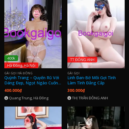
400k
TT ĐÔNG ANH
Hà Đông, Hà Nội
GÁI GỌI HÀ ĐÔNG
GÁI GỌI
Quỳnh Trang – Quyến Rũ Với
Linh Đan-Bờ Môi Gợi Tình
Dáng Đẹp, Ngọt Ngào Cuốn
Làm Tình Đẳng Cấp
Hút
400.000
₫
300.000
₫
Quang Trung, Hà Đông
THỊ TRẤN ĐÔNG ANH