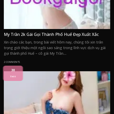
My Trần 2k Gái Gọi Thành Phố Huế Đẹp Xuất Xắc
Xin chào các bạn, trong bài viết hôm nay, chúng tôi xin trân
trọng giới thiệu một ngôi sao sáng trong lĩnh vực dịch vụ gái
gọi thành phố Huế – cô gái My Trần....
2 COMMENTS
30
TH11