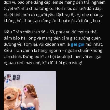
dịch vụ bao phê đẳng cấp, em sẽ mang đến trải nghiệm
tuyệt vời như chưa từng có. Hôn môi, đá lưỡi dồn dập,
nhiệt tình hơn cả người yêu. Dịch vụ BJ, HJ nhẹ nhàng,
không hối thúc, tạo cảm giác thoải mái và thăng hoa.
Kiều Trân chiều cao 96 – 69, phục vụ đủ mọi tư thế,
đảm bảo hài lòng và mang đến cảm giác sướng quên
đường về. Tóm lại, với các anh em là
gái gọi
mới nhất,
Kiều Trân chính là hàng ngonn – ngoan chuẩn không
cần chỉnh. Đừng bỏ lỡ cơ hội book lịch hẹn với em gái
ngoan xinh này nhé, kẻo lỡ thời gian vàng!