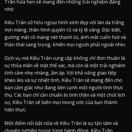
Trân hứa hẹn sẽ mang đến những trải nghiệm đáng
nhớ.
Kiều Trân sở hữu ngoại hình xinh đẹp với làn da trắng
mịn màng, thân hình quyến rũ và tỷ lệ vàng. Đặc biệt,
gương mặt cô mang nét thanh tú, ánh mắt cuốn hút và
thần thái sang trọng, khiến mọi người phải ngoái nhìn.
Dịch vụ mà Kiều Trân cung cấp không chỉ đơn thuần là
sự thỏa mãn về mặt thể xác, mà còn là một trải nghiệm
tình cảm nhẹ nhàng, ấm áp. Với khả năng giao tiếp
khéo léo và sự nhiệt tình, Kiều Trân sẽ mang đến cho
bạn cảm giác như đang bên cạnh một người tình thực
thụ. Các bạn chỉ cần chuẩn bị tinh thần và một chút lịch
sự, Kiều Trân sẽ biến mọi mong ước của bạn thành
hiện thực.
Một điểm nổi bật nữa về Kiều Trân là sự tận tâm và
chuyên nghiệp trong từng hành động. Kiều Trân