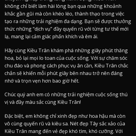
không chỉ biết làm hài lòng bạn qua những khoảnh
khắc gần gũi mà còn khéo léo, thành thạo trong việc
tạo ra những trải nghiệm đa dạng. Bạn sẽ được thưởng
thức những “dịch vụ” đầy quyến rũ với từng tư thế mới
lạ, mang lại cảm giác phấn khích và êm ái.
Hãy cùng Kiều Trân khám phá những giây phút thăng
hoa, bỏ lại mọi lo toan của cuộc sống. Với sự chăm sóc
chu đáo và phong cách phục vụ ân cần, Kiều Trân chắc
chắn sẽ khiến mỗi phút giây bên nhau trở nên đáng
nhớ và trọn vẹn hơn bao giờ hết.
Chúc quý anh em có những trải nghiệm cuộc sống thú
vị và đầy màu sắc cùng Kiều Trân!
Đặc biệt, em không chỉ xinh đẹp như hoa hậu mà còn
vô cùng quyến rũ và kiêu sa. Nét đẹp Tây sắc xảo của
Kiều Trân mang đến vẻ đẹp khó tìm, khó cưỡng. Với