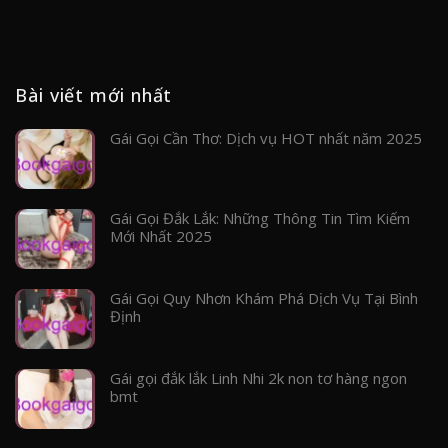
Bài viết mới nhất
Gái Gọi Cần Thơ: Dịch vụ HOT nhất năm 2025
Gái Gọi Đắk Lắk: Những Thông Tin Tìm Kiếm
Mới Nhất 2025
Gái Gọi Quy Nhơn Khám Phá Dịch Vụ Tại Bình
Định
Gái gọi đắk lắk Linh Nhi 2k non tơ hàng ngon
bmt