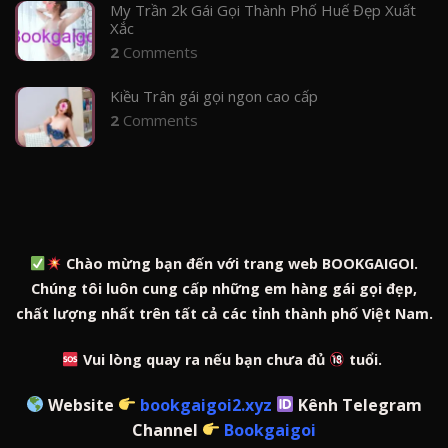
My Trần 2k Gái Gọi Thành Phố Huế Đẹp Xuất
Xắc
2
Comments
Kiều Trân gái gọi ngon cao cấp
2
Comments
Chào mừng bạn đến với trang web BOOKGAIGOI.
Chúng tôi luôn cung cấp những em hàng gái gọi đẹp,
chất lượng nhất trên tất cả các tỉnh thành phố Việt Nam.
Vui lòng quay ra nếu bạn chưa đủ
tuổi.
Website
bookgaigoi2.xyz
Kênh Telegram
Channel
Bookgaigoi