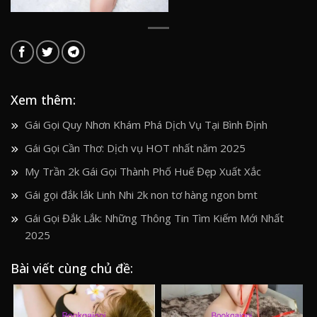
Xem thêm:
Gái Gọi Quy Nhơn Khám Phá Dịch Vụ Tại Bình Định
Gái Gọi Cần Thơ: Dịch vụ HOT nhất năm 2025
My Trần 2k Gái Gọi Thành Phố Huế Đẹp Xuất Xắc
Gái gọi đắk lắk Linh Nhi 2k non tơ hàng ngon bmt
Gái Gọi Đắk Lắk: Những Thông Tin Tìm Kiếm Mới Nhất
2025
Bài viết cùng chủ đề: