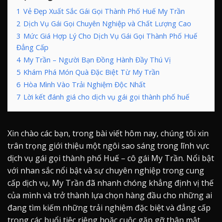
1
Vẻ Đẹp Xuất Sắc Gái Gọi Thành Phố Huế My Trần
2
Dịch Vụ Gái Gọi Chuyên Nghiệp và Chất Lượng Cao
3
Mức Giá Hợp Lý Cho Dịch Vụ Gái Gọi Thành Phố Huế
Đẳng Cấp
4
My Trần – Người Bạn Đồng Hành Đầy Thú Vị
5
Khám Phá Món Quà Đặc Biệt Từ My Trần
6
Hòa Mình Vào Trải Nghiệm Độc Nhất
7
Lời kết đánh giá cho dịch vụ gái gọi thành phố huế
Xin chào các bạn, trong bài viết hôm nay, chúng tôi xin
trân trọng giới thiệu một ngôi sao sáng trong lĩnh vực
dịch vụ gái gọi thành phố Huế – cô gái My Trần. Nổi bật
với nhan sắc nổi bật và sự chuyên nghiệp trong cung
cấp dịch vụ, My Trần đã nhanh chóng khẳng định vị thế
của mình và trở thành lựa chọn hàng đầu cho những ai
đang tìm kiếm những trải nghiệm đặc biệt và đẳng cấp
trong các buổi tiệc riêng hoặc cuộc gặp gỡ thân mật.