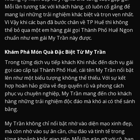
Mỗi lần tương tác với khách hàng, cô luôn cố gắng để
mang lại những trải nghiệm khác biệt và trọn vẹn nhất.
Vì Vậy khi các bạn đã bước chân về TP Huế thì không
thể bỏ qua một em hàng gái gọi Thành Phố Huế Ngon
chuẩn như em gái My Trần này được.
Khám Phá Món Quà Đặc Biệt Từ My Trần
Trong từng dịch vụ tiếp khách Khi nhắc đến dịch vụ gái
gọi cao cấp tại Thành Phố Huế, cái tên My Trần nổi bật
lên như một biểu tượng không thể thiếu. Với sự kết
hợp hoàn hảo giữa vẻ đẹp quyến rũ và phong cách
phục vụ chuyên nghiệp, My Trần mang đến cho khách
hàng những trải nghiệm độc đáo mà khó ai có thể sánh
bằng.
My Trần không chỉ nổi bật nhờ vào diện mạo xinh đẹp,
mà còn nhờ vào sự ân cần, chu đáo và tinh tế trong
từng khoảnh khắc giao tiếp. Mỗi lần gặp gỡ với cô, bạn