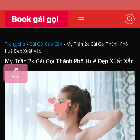
Skip
to
content
Trang chủ
-
Gái Gọi Cao Cấp
-
My Trần 2k Gái Gọi Thành Phố
Huế Đẹp Xuất Xắc
My Trần 2k Gái Gọi Thành Phố Huế Đẹp Xuất Xắc
30
TH11