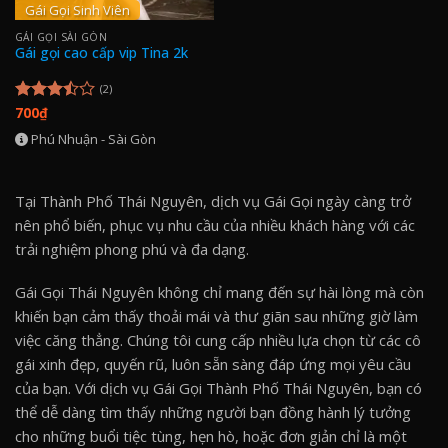
Gái Gọi Sinh Viên
GÁI GỌI SÀI GÒN
Gái gọi cao cấp vip Tina 2k
(2)
700
₫
Được
xếp
Phú Nhuận - Sài Gòn
hạng
3.50
5
sao
Tại Thành Phố Thái Nguyên, dịch vụ Gái Gọi ngày càng trở
nên phổ biến, phục vụ nhu cầu của nhiều khách hàng với các
trải nghiệm phong phú và đa dạng.
Gái Gọi Thái Nguyên không chỉ mang đến sự hài lòng mà còn
khiến bạn cảm thấy thoải mái và thư giãn sau những giờ làm
việc căng thẳng. Chúng tôi cung cấp nhiều lựa chọn từ các cô
gái xinh đẹp, quyến rũ, luôn sẵn sàng đáp ứng mọi yêu cầu
của bạn. Với dịch vụ Gái Gọi Thành Phố Thái Nguyên, bạn có
thể dễ dàng tìm thấy những người bạn đồng hành lý tưởng
cho những buổi tiệc tùng, hẹn hò, hoặc đơn giản chỉ là một