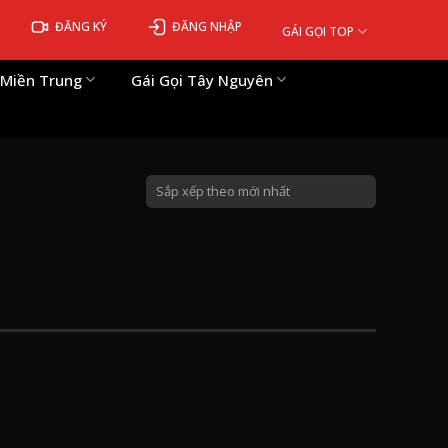
ĐĂNG KÝ
ĐĂNG NHẬP
GÁI GỌI TOP
 Miền Trung
Gái Gọi Tây Nguyên