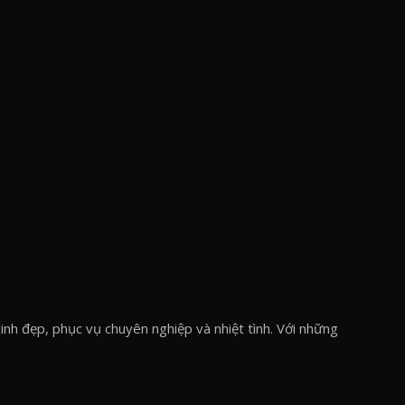
xinh đẹp, phục vụ chuyên nghiệp và nhiệt tình. Với những