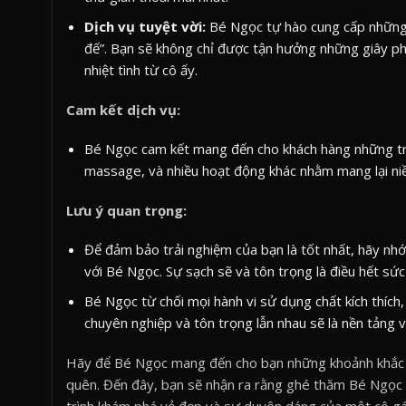
Dịch vụ tuyệt vời:
Bé Ngọc tự hào cung cấp những d
đế”. Bạn sẽ không chỉ được tận hưởng những giây ph
nhiệt tình từ cô ấy.
Cam kết dịch vụ:
Bé Ngọc cam kết mang đến cho khách hàng những trả
massage, và nhiều hoạt động khác nhằm mang lại niề
Lưu ý quan trọng:
Để đảm bảo trải nghiệm của bạn là tốt nhất, hãy nhớ 
với Bé Ngọc. Sự sạch sẽ và tôn trọng là điều hết sức
Bé Ngọc từ chối mọi hành vi sử dụng chất kích thích
chuyên nghiệp và tôn trọng lẫn nhau sẽ là nền tảng 
Hãy để Bé Ngọc mang đến cho bạn những khoảnh khắc đ
quên. Đến đây, bạn sẽ nhận ra rằng ghé thăm Bé Ngọc 
trình khám phá vẻ đẹp và sự duyên dáng của một cô gá