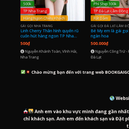
500k
Phí Ship 100k
TP Nha Trang
TP Đà Lạt-Lâm Đồng
Hàng Ngon Chiều Khách
Rất Dâm
GÁI GỌI NHA TRANG
GÁI GỌI ĐÀ LẠT-LÂM Đ
 400k
Linh Cherry Thân hình quyến rũ
Bé My em là gái gọi
cuốn hút hàng ngon TP Nha
ngàn hoa
Trang
500
₫
500.000
₫
hố Huế
Nguyễn Khánh Toàn, Vĩnh Hải,
Nguyễn Công Trứ - Phường 8 - Tp
Nha Trang
Đà Lạt
Chào mừng bạn đến với trang web BOOKGAIGOI. 
Webs
Anh em vào khu vực mình đang gần nhất t
chỉ khách sạn. Anh em đến khách sạn và Đặt p
t