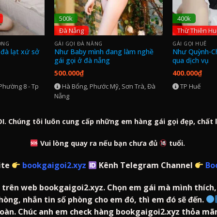
500k
400k
Đà Nẵng
Thừ Thiên Hu
ỒNG
GÁI GỌI ĐÀ NẴNG
GÁI GỌI HUẾ
 đà lạt xứ sở
Như Baby mình đang làm nghề
Như Quỳnh-Ch
gái gọi ở đà nẵng
qua dịch vụ
500.000
₫
400.000
₫
Hà Bổng, Phước Mỹ, Sơn Trà, Đà
TP Huế
Nẵng
Chúng tôi luôn cung cấp những em hàng gái gọi đẹp, chất lư
Vui lòng quay ra nếu bạn chưa đủ
tuổi.
ite
bookgaigoi2.xyz
Kênh Telegram Channel
Bo
rên web bookgaigoi2.xyz. Chọn em gái mà mình thích, lấ
hòng, nhắn tin số phòng cho em đó, thì em đó sẽ đến.
oàn. Chúc anh em check hàng bookgaigoi2.xyz thỏa mã