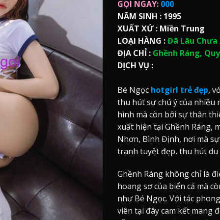
GỌI NGAY:
000
NĂM SINH :
1995
XUẤT XỨ :
Miền Trung
LOẠI HÀNG :
Đã Lâu Chưa 
ĐỊA CHỈ :
Ghềnh Ráng, Quy
DỊCH VỤ :
Bé Ngọc
hotgirl trẻ đẹp
, v
thu hút sự chú ý của nhiều 
hình mà còn bởi sự thân thi
xuất hiện tại Ghềnh Ráng, m
Nhơn, Bình Định, nơi mà sự
tranh tuyệt đẹp, thu hút du
Ghềnh Ráng không chỉ là đi
hoang sơ của biển cả mà cò
như Bé Ngọc. Với tác phong
viên tại đây cam kết mang đế