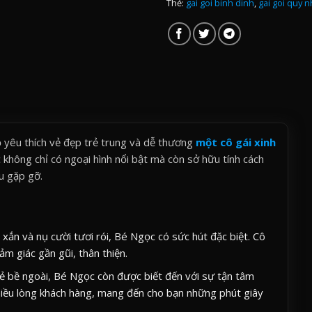
Thẻ:
gai goi binh dinh
,
gai goi quy 
đồ yêu thích vẻ đẹp trẻ trung và dễ thương
một cô gái xinh
hông chỉ có ngoại hình nổi bật mà còn sở hữu tính cách
u gặp gỡ.
xắn và nụ cười tươi rói, Bé Ngọc có sức hút đặc biệt. Cô
m giác gần gũi, thân thiện.
ẻ bề ngoài, Bé Ngọc còn được biết đến với sự tận tâm
chiều lòng khách hàng, mang đến cho bạn những phút giây