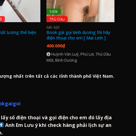
500k
ế
Thủ Dầu
GÁI GỌI
ất lượng thể hiện
Book gái gọi bình dương thì hãy
điện thoại cho em [ Mai Linh ]
400.000
₫
Huỳnh Văn Luỹ, Phú Lợi, Thủ Dầu
Một, Bình Dương
ợng nhất trên tất cả các tỉnh thành phố Việt Nam.
okgaigoi
y số điện thoại và gọi điện cho em đó lấy địa
Anh Em Lưu ý khi check hàng phải lịch sự an
n.