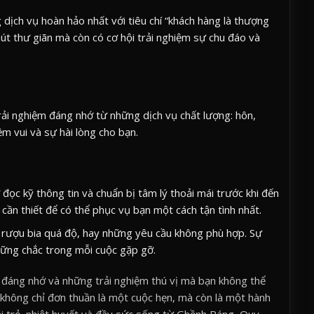
ịch vụ hoàn hảo nhất với tiêu chí “khách hàng là thượng
út thư giãn mà còn có cơ hội trải nghiệm sự chu đáo và
i nghiệm đáng nhớ từ những dịch vụ chất lượng: hôn,
m vui và sự hài lòng cho bạn.
đọc kỹ thông tin và chuẩn bị tâm lý thoải mái trước khi đến
 cần thiết để có thể phục vụ bạn một cách tận tình nhất.
, rượu bia quá độ, hay những yêu cầu không phù hợp. Sự
vững chắc trong mỗi cuộc gặp gỡ.
áng nhớ và những trải nghiệm thú vị mà bạn không thể
không chỉ đơn thuần là một cuộc hẹn, mà còn là một hành
i trẻ, nhiệt huyết và đầy sức sống từ Ghềnh Ráng, Quy