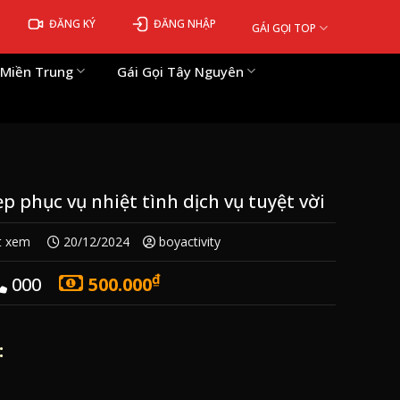
ĐĂNG KÝ
ĐĂNG NHẬP
GÁI GỌI TOP
 Miền Trung
Gái Gọi Tây Nguyên
ẹp phục vụ nhiệt tình dịch vụ tuyệt vời
t xem
20/12/2024
boyactivity
₫
000
500.000
: