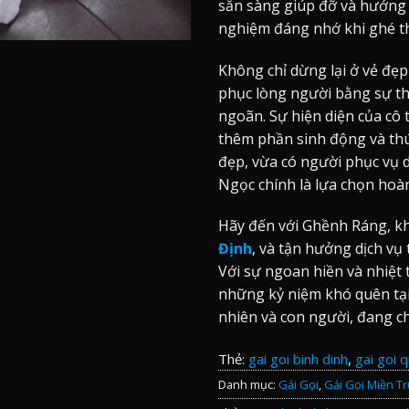
sẵn sàng giúp đỡ và hướng 
nghiệm đáng nhớ khi ghé t
Không chỉ dừng lại ở vẻ đẹp
phục lòng người bằng sự t
ngoãn. Sự hiện diện của cô
thêm phần sinh động và thú
đẹp, vừa có người phục vụ 
Ngọc chính là lựa chọn hoà
Hãy đến với Ghềnh Ráng, kh
Định
, và tận hưởng dịch vụ
Với sự ngoan hiền và nhiệt 
những kỷ niệm khó quên tại 
nhiên và con người, đang c
Thẻ:
gai goi binh dinh
,
gai goi 
Danh mục:
Gái Gọi
,
Gái Gọi Miền T