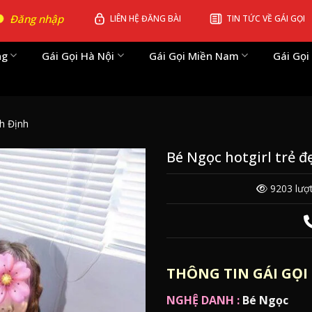
Đăng nhập
LIÊN HỆ ĐĂNG BÀI
TIN TỨC VỀ GÁI GỌI
ng
Gái Gọi Hà Nội
Gái Gọi Miền Nam
Gái Gọi
h Định
Bé Ngọc hotgirl trẻ đ
9203 lượ
THÔNG TIN GÁI GỌI 
NGHỆ DANH :
Bé Ngọc