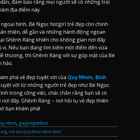
dẫn, đảm bảo rằng mọi người sẽ có những trải
hăm địa điểm này.
 ngoại hình, Bé Ngọc hotgirl trẻ đẹp còn chinh
hân thiện, dễ gần và những hành động ngoan
 tại Ghềnh Ráng khiến cho không gian nơi đây
 vị. Nếu bạn đang tìm kiếm một điểm đến vừa
dễ thương, thì Ghềnh Ráng với sự góp mặt của Bé
n hảo.
ám phá vẻ đẹp tuyệt vời của
Quy Nhơn, Bình
 tuyệt vời từ những người trẻ đẹp như Bé Ngọc.
tình trong công việc, chắc chắn rằng bạn sẽ có
nơi đây. Ghềnh Ráng – nơi hội tụ vẻ đẹp thiên
hờ bạn khám phá!
quy nhon
,
gaigoiquinhon
rung
,
Gái Gọi Quy Nhơn-Bình Định