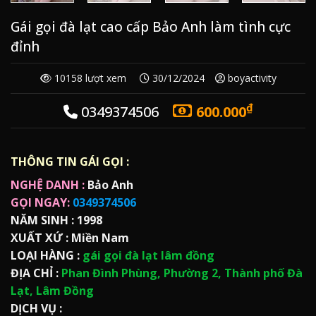
Gái gọi đà lạt cao cấp Bảo Anh làm tình cực
đỉnh
10158 lượt xem
30/12/2024
boyactivity
₫
0349374506
600.000
THÔNG TIN GÁI GỌI :
NGHỆ DANH :
Bảo Anh
GỌI NGAY:
0349374506
NĂM SINH :
1998
XUẤT XỨ :
Miền Nam
LOẠI HÀNG :
gái gọi đà lạt lâm đồng
ĐỊA CHỈ :
Phan Đình Phùng, Phường 2, Thành phố Đà
Lạt, Lâm Đồng
DỊCH VỤ :