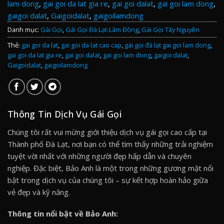
lam dong
,
gai goi da lat gia re
,
gai goi dalat
,
gai goi lam dong
,
gaigoi dalat
,
Gaigoidalat
,
gaigoilamdong
Danh mục:
Gái Gọi
,
Gái Gọi Đà Lạt-Lâm Đồng
,
Gái Gọi Tây Nguyên
Thẻ:
gai goi da lat
,
gai goi da lat cao cap
,
gái gọi đà lạt gai goi lam dong
,
gai goi da lat gia re
,
gai goi dalat
,
gai goi lam dong
,
gaigoi dalat
,
Gaigoidalat
,
gaigoilamdong
Thông Tin Dịch Vụ Gái Gọi
Chúng tôi rất vui mừng giới thiệu dịch vụ gái gọi cao cấp tại
Thành phố Đà Lạt, nơi bạn có thể tìm thấy những trải nghiệm
tuyệt vời nhất với những người đẹp hấp dẫn và chuyên
nghiệp. Đặc biệt, Bảo Anh là một trong những gương mặt nổi
bật trong dịch vụ của chúng tôi – sự kết hợp hoàn hảo giữa
vẻ đẹp và kỹ năng.
Thông tin nổi bật về Bảo Anh: