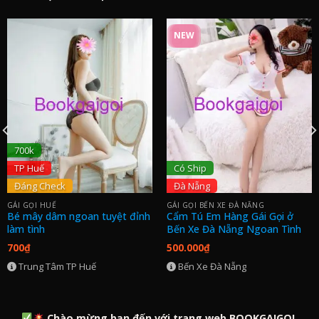
NEW
700k
TP Huế
Có Ship
Đáng Check
Đà Nẵng
GÁI GỌI HUẾ
GÁI GỌI BẾN XE ĐÀ NẴNG
Bé mây dâm ngoan tuyệt đỉnh
Cẩm Tú Em Hàng Gái Gọi ở
làm tình
Bến Xe Đà Nẵng Ngoan Tình
700
₫
500.000
₫
Trung Tâm TP Huế
Bến Xe Đà Nẵng
Chào mừng bạn đến với trang web BOOKGAIGOI.