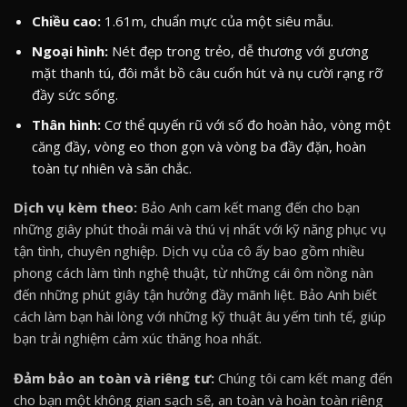
Chiều cao:
1.61m, chuẩn mực của một siêu mẫu.
Ngoại hình:
Nét đẹp trong trẻo, dễ thương với gương
mặt thanh tú, đôi mắt bồ câu cuốn hút và nụ cười rạng rỡ
đầy sức sống.
Thân hình:
Cơ thể quyến rũ với số đo hoàn hảo, vòng một
căng đầy, vòng eo thon gọn và vòng ba đầy đặn, hoàn
toàn tự nhiên và săn chắc.
Dịch vụ kèm theo:
Bảo Anh cam kết mang đến cho bạn
những giây phút thoải mái và thú vị nhất với kỹ năng phục vụ
tận tình, chuyên nghiệp. Dịch vụ của cô ấy bao gồm nhiều
phong cách làm tình nghệ thuật, từ những cái ôm nồng nàn
đến những phút giây tận hưởng đầy mãnh liệt. Bảo Anh biết
cách làm bạn hài lòng với những kỹ thuật âu yếm tinh tế, giúp
bạn trải nghiệm cảm xúc thăng hoa nhất.
Đảm bảo an toàn và riêng tư:
Chúng tôi cam kết mang đến
cho bạn một không gian sạch sẽ, an toàn và hoàn toàn riêng