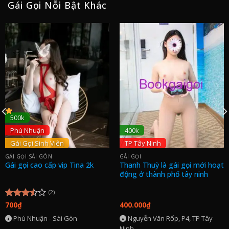
Gái Gọi Nỗi Bật Khác
500k
Phú Nhuận
400k
Gái Gọi Sinh Viên
TP Tây Ninh
GÁI GỌI SÀI GÒN
GÁI GỌI
Gái gọi cao cấp vip Tina 2k
Thanh Thuỳ là gái gọi mới hoạt
động ở thành phố tây ninh
(2)
700
₫
400.000
₫
Được
xếp
Phú Nhuận - Sài Gòn
Nguyễn Văn Rốp, P4, TP Tây
hạng
Ninh
3.50
5