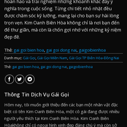
hoàn hảo và trải nghiệm những khoảnh khắc đầy ý
nghĩa trong cuộc sống. Từng chi tiết nhỏ nhặt đều
được chăm sóc kỹ lưỡng, mang lại cho bạn sự hài lòng
trọn vẹn. Kim Oanh Biên Hòa không chỉ là nơi bạn đến
để thư giãn, mà còn là chốn gợi nhớ với những kỷ niệm
đẹp đẽ.
Thẻ:
gai goi bien hoa
,
gai goi dong nai
,
gaigoibienhoa
Danh mục:
Gái Gọi
,
Gái Gọi Miền Nam
,
Gái Gọi TP Biên Hòa-Đồng Nai
Thẻ:
gai goi bien hoa
,
gai goi dong nai
,
gaigoibienhoa
Thông Tin Dịch Vụ Gái Gọi
Hôm nay, tôi muốn giới thiệu đến các bạn một nhân vật đặc
biệt có tên Kim Oanh Biên Hòa, một cô gái đang được nhiều
người yêu thích tại Kim Oanh Biên Hòa. Kim Oanh Biên
Hòakhông chỉ có ngoại hình xinh đẹp đáng chú ý mà còn sở