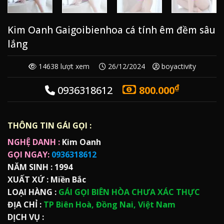
Kim Oanh Gaigoibienhoa cá tính êm đềm sâu
lắng
14638 lượt xem
26/12/2024
boyactivity
₫
0936318612
800.000
THÔNG TIN GÁI GỌI :
NGHỆ DANH :
Kim Oanh
GỌI NGAY:
0936318612
NĂM SINH :
1994
XUẤT XỨ :
Miền Bắc
LOẠI HÀNG :
GÁI GỌI BIÊN HÒA CHƯA XÁC THỰC
ĐỊA CHỈ :
TP Biên Hoà, Đồng Nai, Việt Nam
DỊCH VỤ :