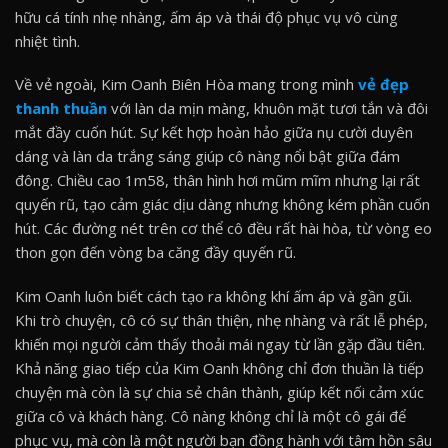
hữu cá tính nhẹ nhàng, ấm áp và thái độ phục vụ vô cùng
nhiệt tình.
Về vẻ ngoài, Kim Oanh Biên Hòa mang trong mình
vẻ đẹp
thanh thuần
với làn da mịn màng, khuôn mặt tươi tắn và đôi
mắt đầy cuốn hút. Sự kết hợp hoàn hảo giữa nụ cười duyên
dáng và làn da trắng sáng giúp cô nàng nổi bật giữa đám
đông. Chiều cao 1m58, thân hình hơi mũm mĩm nhưng lại rất
quyến rũ, tạo cảm giác dịu dàng nhưng không kém phần cuốn
hút. Các đường nét trên cơ thể cô đều rất hài hòa, từ vòng eo
thon gọn đến vòng ba căng đầy quyến rũ.
Kim Oanh luôn biết cách tạo ra không khí ấm áp và gần gũi.
Khi trò chuyện, cô có sự thân thiện, nhẹ nhàng và rất lễ phép,
khiến mọi người cảm thấy thoải mái ngay từ lần gặp đầu tiên.
Khả năng giao tiếp của Kim Oanh không chỉ đơn thuần là tiếp
chuyện mà còn là sự chia sẻ chân thành, giúp kết nối cảm xúc
giữa cô và khách hàng. Cô nàng không chỉ là một cô gái để
phục vụ, mà còn là một người bạn đồng hành với tâm hồn sâu