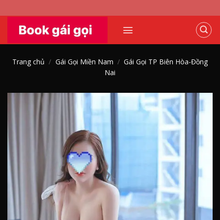
Skip
to
content
Trang chủ
/
Gái Gọi Miền Nam
/
Gái Gọi TP Biên Hòa-Đồng
Nai