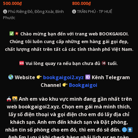
Hút Hồn
500.000
₫
800.000
₫
Phú Riềng Đỏ, Đồng Xoài, Bình
TRẦN PHÚ - TP HUẾ
Phước
Chào mừng bạn đến với trang web BOOKGAIGOI.
Chúng tôi luôn cung cấp những em hàng gái gọi đẹp,
chất lượng nhất trên tất cả các tỉnh thành phố Việt Nam.
Vui lòng quay ra nếu bạn chưa đủ
tuổi.
Website
bookgaigoi2.xyz
Kênh Telegram
Channel
Bookgaigoi
Anh em vào khu vực mình đang gần nhất trên
web bookgaigoi2.xyz. Chọn em gái mà mình thích,
lấy số điện thoại và gọi điện cho em đó lấy địa chỉ
khách sạn. Anh em đến khách sạn và Đặt phòng,
nhắn tin số phòng cho em đó, thì em đó sẽ đến.
Anh Em Lưu ý khi check hàng phải lịch sự an toàn.