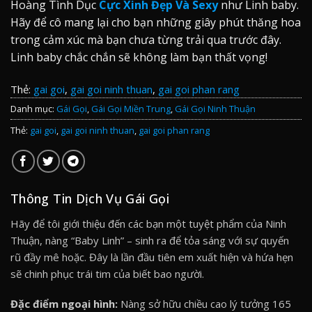
Hoàng Tình Dục
Cực Xinh Đẹp Và Sexy
như Linh baby.
Hãy để cô mang lại cho bạn những giây phút thăng hoa
trong cảm xúc mà bạn chưa từng trải qua trước đây.
Linh baby chắc chắn sẽ không làm bạn thất vọng!
Thẻ:
gai goi
,
gai goi ninh thuan
,
gai goi phan rang
Danh mục:
Gái Gọi
,
Gái Gọi Miền Trung
,
Gái Gọi Ninh Thuận
Thẻ:
gai goi
,
gai goi ninh thuan
,
gai goi phan rang
Thông Tin Dịch Vụ Gái Gọi
Hãy để tôi giới thiệu đến các bạn một tuyệt phẩm của Ninh
Thuận, nàng “Baby Linh” – sinh ra để tỏa sáng với sự quyến
rũ đầy mê hoặc. Đây là lần đầu tiên em xuất hiện và hứa hẹn
sẽ chinh phục trái tim của biết bao người.
Đặc điểm ngoại hình:
Nàng sở hữu chiều cao lý tưởng 165