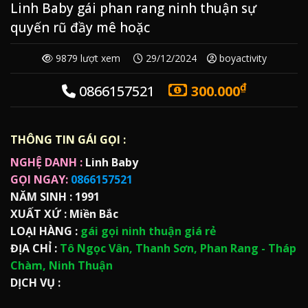
Linh Baby gái phan rang ninh thuận sự
quyến rũ đầy mê hoặc
9879 lượt xem
29/12/2024
boyactivity
₫
0866157521
300.000
THÔNG TIN GÁI GỌI :
NGHỆ DANH :
Linh Baby
GỌI NGAY:
0866157521
NĂM SINH :
1991
XUẤT XỨ :
Miền Bắc
LOẠI HÀNG :
gái gọi ninh thuận giá rẻ
ĐỊA CHỈ :
Tô Ngọc Vân, Thanh Sơn, Phan Rang - Tháp
Chàm, Ninh Thuận
DỊCH VỤ :