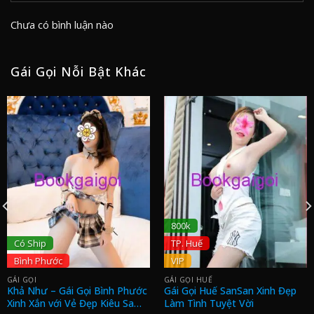
Chưa có bình luận nào
Gái Gọi Nỗi Bật Khác
800k
Có Ship
TP. Huế
Bình Phước
VIP
GÁI GỌI
GÁI GỌI HUẾ
Khả Như – Gái Gọi Bình Phước
Gái Gọi Huế SanSan Xinh Đẹp
Xinh Xắn với Vẻ Đẹp Kiêu Sa
Làm Tình Tuyệt Vời