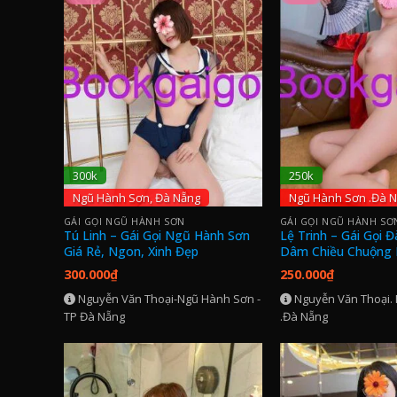
300k
250k
Ngũ Hành Sơn, Đà Nẵng
Ngũ Hành Sơn .Đà 
GÁI GỌI NGŨ HÀNH SƠN
GÁI GỌI NGŨ HÀNH SƠ
Tú Linh – Gái Gọi Ngũ Hành Sơn
Lệ Trinh – Gái Gọi 
Giá Rẻ, Ngon, Xinh Đẹp
Dâm Chiều Chuộng 
300.000
₫
250.000
₫
Nguyễn Văn Thoại-Ngũ Hành Sơn -
Nguyễn Văn Thoại.
TP Đà Nẵng
.Đà Nẵng