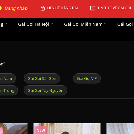
Đăng nhập
LIÊN HỆ ĐĂNG BÀI
TIN TỨC VỀ GÁI GỌI
ng
Gái Gọi Hà Nội
Gái Gọi Miền Nam
Gái Gọi
on”
ền Nam
Gái Gọi Sài Gòn
Gái Gọi VIP
ền Trung
Gái Gọi Tây Nguyên
NEW