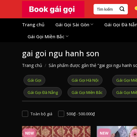
Skip
Tìm
to
kiếm:
content
Trang chủ
Gái Gọi Sài Gòn
Gái Gọi Đà Nẵ
Gái Gọi Miền Bắc
gai goi ngu hanh son
Trang chủ
/
Sản phẩm được gắn thẻ “gai goi ngu hanh s
Gái Gọi
Gái Gọi Hà Nội
Gái Gọi Mi
Gái Gọi Đà Nẵng
Gái Gọi Miền Bắc
Gái Gọi Mi
Toàn bộ giá
500
₫
-
500.000
₫
NEW
NEW