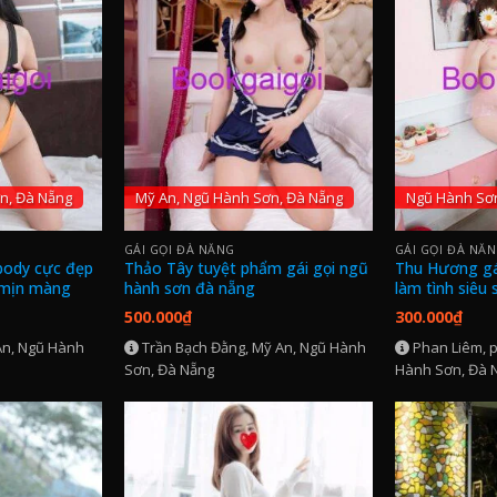
n, Đà Nẵng
Mỹ An, Ngũ Hành Sơn, Đà Nẵng
Ngũ Hành Sơ
GÁI GỌI ĐÀ NẴNG
GÁI GỌI ĐÀ NẴ
 body cực đẹp
Thảo Tây tuyệt phẩm gái gọi ngũ
Thu Hương gá
 mịn màng
hành sơn đà nẵng
làm tình siêu
500.000
₫
300.000
₫
An, Ngũ Hành
Trần Bạch Đằng, Mỹ An, Ngũ Hành
Phan Liêm, 
Sơn, Đà Nẵng
Hành Sơn, Đà 