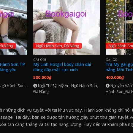
Đà Nẵng
Ngũ Hành Sơn, Đà Nẵng
Ngũ Hành Sơ
GÁI GỌI
GÁI GỌI
 Hành Sơn TP
Mỹ Linh Hotgirl body chân dài
Trà My gái gọ
đáng yêu
dáng dây mặt cực xinh
nẵng Mới Tinh
Ngoan
500.000
₫
400.000
₫
Ngũ Hành Sơn -
Ngô Thì Sỹ, Mỹ An, Ngũ Hành Sơn,
Nguyễn Văn 
Đà Nẵng
Hành Sơn_Đà N
 những dịch vụ tuyệt vời tại khu vực này. Hành Sơn không chỉ nổi 
sage. Tại đây, bạn sẽ được tận hưởng giây phút thư giãn tuyệt vờ
xóa tan căng thẳng và tái tạo năng lượng. Hãy đến và khám phá n