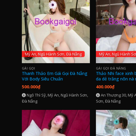
Mỹ An, Ngũ Hành Sơn, Đà Nẵng
Mỹ An, Ngũ Hành Sơ
GÁI GỌI
GÁI GỌI ĐÀ NẴNG
Thanh Thảo Em Gái Gọi Đà Nẵng
Thảo Nhi face xinh
Với Body Siêu Chuẩn
da dẻ trắng nõn nà
500.000
₫
400.000
₫
Ngô Thì Sỹ, Mỹ An, Ngũ Hành Sơn,
An Thượng 30, Mỹ 
Đà Nẵng
Sơn, Đà Nẵng