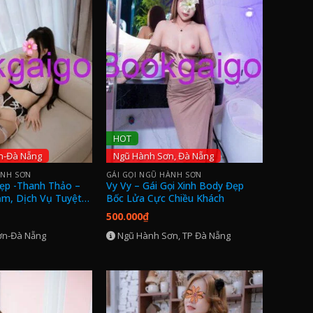
HOT
n-Đà Nẵng
Ngũ Hành Sơn, Đà Nẵng
ÀNH SƠN
GÁI GỌI NGŨ HÀNH SƠN
Đẹp -Thanh Thảo –
Vy Vy – Gái Gọi Xinh Body Đẹp
ảm, Dịch Vụ Tuyệt
Bốc Lửa Cực Chiều Khách
500.000
₫
ơn-Đà Nẵng
Ngũ Hành Sơn, TP Đà Nẵng