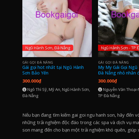
Ngũ Hành Sơn, Đà Nẵng
Ngũ Hành Sơn - TP 
GÁI GỌI ĐÀ NẴNG
GÁI GỌI ĐÀ NẴNG
Gái gọi hot nhất tại Ngũ Hành
My My Gái Gọi Ngũ
Sơn Bảo Yến
Đà Nẵng nhỏ nhắn 
300.000
₫
300.000
₫
Ngô Thì Sỹ, Mỹ An, Ngũ Hành Sơn,
Nguyễn Văn Thoại-
Đà Nẵng
TP Đà Nẵng
Nếu bạn đang tìm kiếm gai goi ngu hanh son, hãy đến với
những trải nghiệm độc đáo trong các spa và dịch vụ mas
son mang đến cho bạn một trải nghiệm khó quên, giúp 