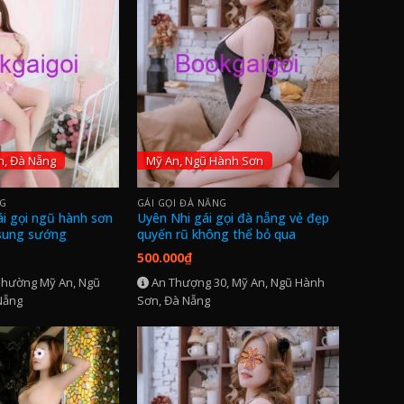
n, Đà Nẵng
Mỹ An, Ngũ Hành Sơn
NG
GÁI GỌI ĐÀ NẴNG
i gọi ngũ hành sơn
Uyên Nhi gái gọi đà nẵng vẻ đẹp
 sung sướng
quyến rũ không thể bỏ qua
500.000
₫
phường Mỹ An, Ngũ
An Thượng 30, Mỹ An, Ngũ Hành
Nẵng
Sơn, Đà Nẵng