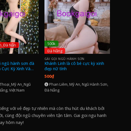
500k
n_Đà Nẵn
Đà Nẵng
GÁI GỌI NGŨ HÀNH SƠN
i ngũ hành sơn đà
Khánh Linh là cô bé cực kỳ xinh
 Cực Kỳ Xinh Và
đẹp nữ tính
500
₫
Thoại_Mỹ An_Ngũ
Phan Liêm, Mỹ An, Ngũ Hành Sơn,
ẵng, Việt Nam
Đà Nẵng
tiếng với vẻ đẹp tự nhiên mà còn thu hút du khách bởi
i, cùng đội ngũ chuyên viên tận tâm. Gai goi ngu hanh
gay hôm nay!