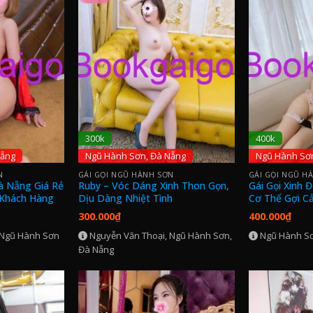
300k
400k
Nẵng
Ngũ Hành Sơn, Đà Nẵng
Ngũ Hành Sơ
N
GÁI GỌI NGŨ HÀNH SƠN
GÁI GỌI NGŨ H
Đà Nẵng Giá Rẻ
Ruby – Vóc Dáng Xinh Thon Gọn,
Gái Gọi Xinh 
Khách Hàng
Dịu Dàng Nhiệt Tình
Cơ Thể Gợi C
Vời
300.000
₫
400.000
₫
 Ngũ Hành Sơn
Nguyễn Văn Thoại, Ngũ Hành Sơn,
Ngũ Hành S
Đà Nẵng