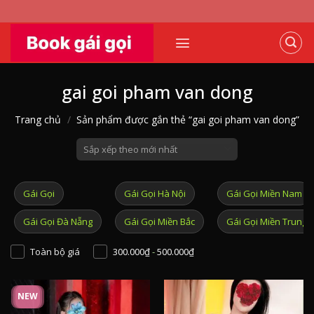
Skip
to
content
gai goi pham van dong
Trang chủ
/
Sản phẩm được gắn thẻ “gai goi pham van dong”
Gái Gọi
Gái Gọi Hà Nội
Gái Gọi Miền Nam
Gái Gọi Đà Nẵng
Gái Gọi Miền Bắc
Gái Gọi Miền Trung
Toàn bộ giá
300.000
₫
-
500.000
₫
NEW