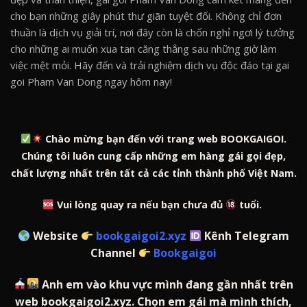
cho bạn những giây phút thư giãn tuyệt đối. Không chỉ đơn
thuần là dịch vụ giải trí, nơi đây còn là chốn nghỉ ngơi lý tưởng
cho những ai muốn xua tan căng thẳng sau những giờ làm
việc mệt mỏi. Hãy đến và trải nghiệm dịch vụ độc đáo tại gai
goi Pham Van Dong ngay hôm nay!
Chào mừng bạn đến với trang web BOOKGAIGOI.
Chúng tôi luôn cung cấp những em hàng gái gọi đẹp,
chất lượng nhất trên tất cả các tỉnh thành phố Việt Nam.
Vui lòng quay ra nếu bạn chưa đủ
tuổi.
Website
bookgaigoi2.xyz
Kênh Telegram
Channel
Bookgaigoi
Anh em vào khu vực mình đang gần nhất trên
web bookgaigoi2.xyz. Chọn em gái mà mình thích,