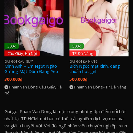
300k
500k
Cầu Giấy, Hà Nội
TP Đà Nẵng
GÁI GỌI CẦU GIẤY
GÁI GỌI ĐÀ NẴNG
Minh Anh – Em Ngọt Ngào
Bích Ngọc mặt xinh, dáng
Gương Mặt Dâm Đáng Yêu
chuẫn hot girl
300.000
₫
500.000
₫
Phạm Văn Đồng, Cầu Giấy, Hà
Phạm Văn Đồng - TP Đà Nẵng
Nội
Gai goi Pham Van Dong là một trong những địa điểm nổi bật
nhất tại TP.HCM, nơi bạn có thể trải nghiệm dịch vụ mát-xa
và giải trí tuyệt vời. Với đội ngũ nhân viên chuyên nghiệp, xinh
đẹp và thân thiện, gai goi Pham Van Dong cam kết mang đến